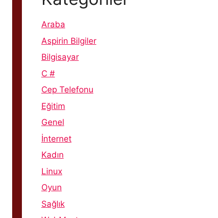
Araba
Aspirin Bilgiler
Bilgisayar
C #
Cep Telefonu
Eğitim
Genel
İnternet
Kadın
Linux
Oyun
Sağlık