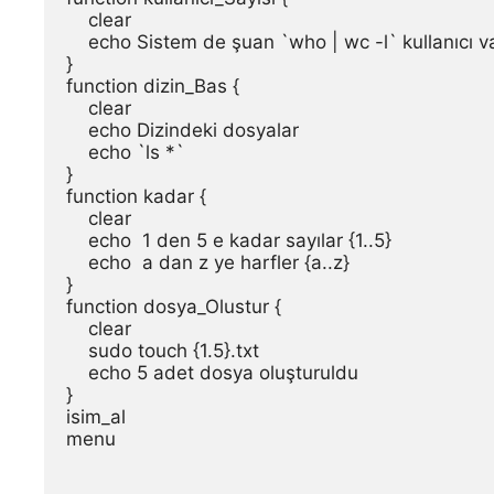
    clear

    echo Sistem de şuan `who | wc -l` kullanıcı va
}

function dizin_Bas {

    clear

    echo Dizindeki dosyalar

    echo `ls *`

}

function kadar {

    clear

    echo  1 den 5 e kadar sayılar {1..5}

    echo  a dan z ye harfler {a..z}

}

function dosya_Olustur {

    clear    

    sudo touch {1.5}.txt 

    echo 5 adet dosya oluşturuldu

}

isim_al

menu
