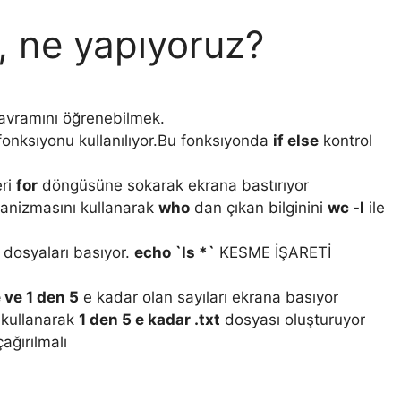
 , ne yapıyoruz?
avramını öğrenebilmek.
onksıyonu kullanılıyor.Bu fonksıyonda
if else
kontrol
eri
for
döngüsüne sokarak ekrana bastırıyor
nizmasını kullanarak
who
dan çıkan bilginini
wc -l
ile
 dosyaları basıyor.
echo `ls *`
KESME İŞARETİ
 ve 1 den 5
e kadar olan sayıları ekrana basıyor
kullanarak
1 den 5 e kadar .txt
dosyası oluşturuyor
ağırılmalı