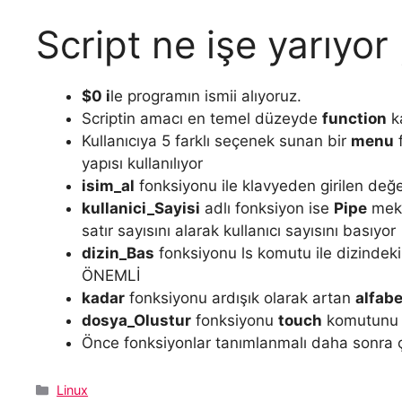
Script ne işe yarıyor
$0 i
le programın ismii alıyoruz.
Scriptin amacı en temel düzeyde
function
k
Kullanıcıya 5 farklı seçenek sunan bir
menu
f
yapısı kullanılıyor
isim_al
fonksiyonu ile klavyeden girilen değ
kullanici_Sayisi
adlı fonksiyon ise
Pipe
meka
satır sayısını alarak kullanıcı sayısını basıyor
dizin_Bas
fonksiyonu ls komutu ile dizindeki
ÖNEMLİ
kadar
fonksiyonu ardışık olarak artan
alfabe
dosya_Olustur
fonksiyonu
touch
komutunu 
Önce fonksiyonlar tanımlanmalı daha sonra ç
Kategoriler
Linux