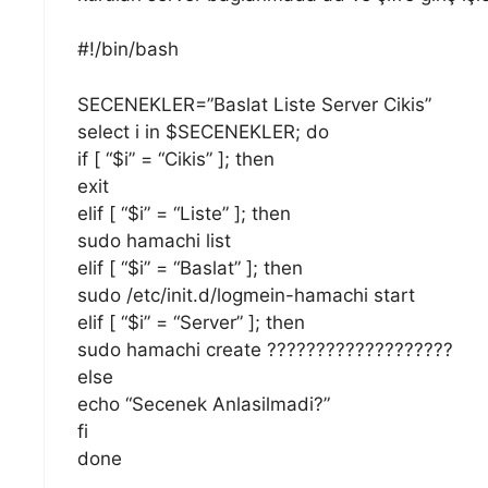
#!/bin/bash
SECENEKLER=”Baslat Liste Server Cikis”
select i in $SECENEKLER; do
if [ “$i” = “Cikis” ]; then
exit
elif [ “$i” = “Liste” ]; then
sudo hamachi list
elif [ “$i” = “Baslat” ]; then
sudo /etc/init.d/logmein-hamachi start
elif [ “$i” = “Server” ]; then
sudo hamachi create ???????????????????
else
echo “Secenek Anlasilmadi?”
fi
done