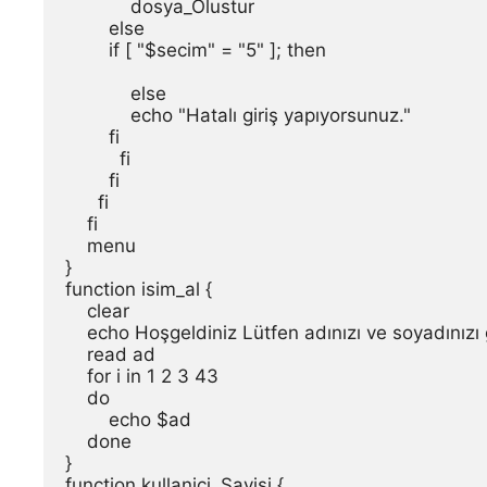
            dosya_Olustur

        else

        if [ "$secim" = "5" ]; then

            else

            echo "Hatalı giriş yapıyorsunuz."

        fi

          fi

        fi

      fi

    fi

    menu

}

function isim_al {

    clear

    echo Hoşgeldiniz Lütfen adınızı ve soyadınızı g
    read ad

    for i in 1 2 3 43

    do

        echo $ad

    done

}

function kullanici_Sayisi {
