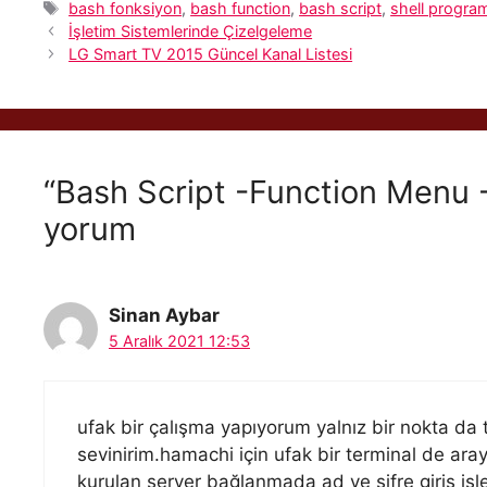
Etiketler
bash fonksiyon
,
bash function
,
bash script
,
shell progra
İşletim Sistemlerinde Çizelgeleme
LG Smart TV 2015 Güncel Kanal Listesi
“Bash Script -Function Menu -
yorum
Sinan Aybar
5 Aralık 2021 12:53
ufak bir çalışma yapıyorum yalnız bir nokta da 
sevinirim.hamachi için ufak bir terminal de ar
kurulan server bağlanmada ad ve şifre giriş i