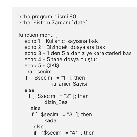
echo programın ismi $0

echo  Sistem Zamanı `date`

function menu {

    echo 1 - Kullanıcı sayısına bak

    echo 2 - Dizindeki dosyalara bak

    echo 3 - 1 den 5 a dan z ye karakterleri bas

    echo 4 - 5 tane dosya oluştur

    echo 5 - ÇIKIŞ

    read secim

    if [ "$secim" = "1" ]; then

                     kullanici_Sayisi

    else

      if [ "$secim" = "2" ]; then

                 dizin_Bas

        else

        if [ "$secim" = "3" ]; then

                 kadar

          else

          if [ "$secim" = "4" ]; then
