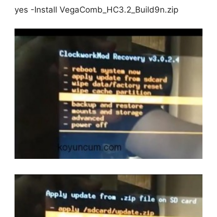
yes -Install VegaComb_HC3.2_Build9n.zip