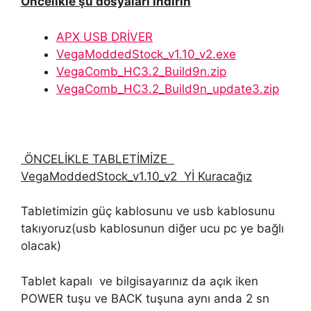
Öncelikle şu dosyaları İndirin
APX USB DRİVER
VegaModdedStock_v1.10_v2.exe
VegaComb_HC3.2_Build9n.zip
VegaComb_HC3.2_Build9n_update3.zip
ÖNCELİKLE TABLETİMİZE
VegaModdedStock_v1.10_v2 Yİ Kuracağız
Tabletimizin güç kablosunu ve usb kablosunu
takıyoruz(usb kablosunun diğer ucu pc ye bağlı
olacak)
Tablet kapalı ve bilgisayarınız da açık iken
POWER tuşu ve BACK tuşuna aynı anda 2 sn