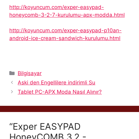
http://koyuncum.com/exper-easypad-
honeycomb-3-2-7-kurulumu-apx-modda.html
http://koyuncum.com/exper-easypad-p10an-
android-ice-cream-sandwich-kurulumu.html
Kategoriler
Bilgisayar
Aski den Engellilere indirimli Su
Tablet PC-APX Moda Nasıl Alınır?
“Exper EASYPAD
HoneyCOMB 3.2 -