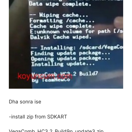
Dha sonra ise
-install zip from SDKART
VegaComb_HC3.2_Build9n_update3.zip