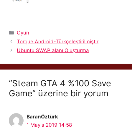
Kategoriler
Oyun
Torque Android-Türkçeleştirilmiştir
Ubuntu SWAP alanı Oluşturma
“Steam GTA 4 %100 Save
Game” üzerine bir yorum
BaranÖztürk
1 Mayıs 2019 14:58