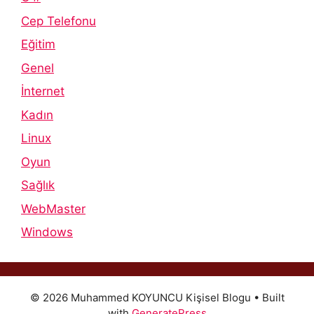
Cep Telefonu
Eğitim
Genel
İnternet
Kadın
Linux
Oyun
Sağlık
WebMaster
Windows
© 2026 Muhammed KOYUNCU Kişisel Blogu
• Built
with
GeneratePress