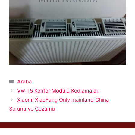
Kategoriler
Araba
Vw T5 Konfor Modülü Kodlamaları
Xiaomi XiaoFang Only mainland China
Sorunu ve Çözümü