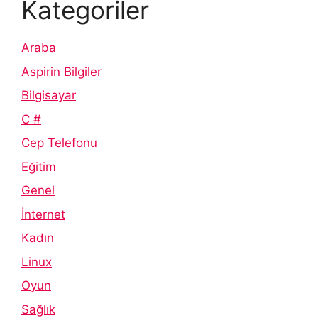
Kategoriler
Araba
Aspirin Bilgiler
Bilgisayar
C #
Cep Telefonu
Eğitim
Genel
İnternet
Kadın
Linux
Oyun
Sağlık