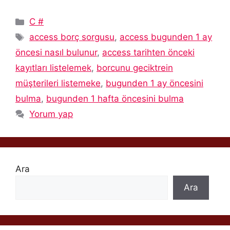
Kategoriler
C #
Etiketler
access borç sorgusu
,
access bugunden 1 ay
öncesi nasıl bulunur
,
access tarihten önceki
kayıtları listelemek
,
borcunu geciktrein
müşterileri listemeke
,
bugunden 1 ay öncesini
bulma
,
bugunden 1 hafta öncesini bulma
Yorum yap
Ara
Ara