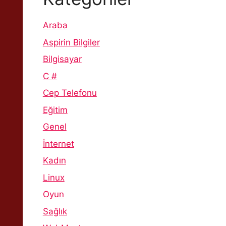
Araba
Aspirin Bilgiler
Bilgisayar
C #
Cep Telefonu
Eğitim
Genel
İnternet
Kadın
Linux
Oyun
Sağlık