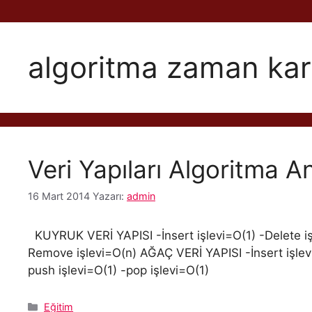
algoritma zaman kar
Veri Yapıları Algoritma An
16 Mart 2014
Yazarı:
admin
KUYRUK VERİ YAPISI -İnsert işlevi=O(1) -Delete işl
Remove işlevi=O(n) AĞAÇ VERİ YAPISI -İnsert işlev
push işlevi=O(1) -pop işlevi=O(1)
Kategoriler
Eğitim