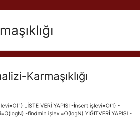
maşıklığı
alizi-Karmaşıklığı
evi=O(1) LİSTE VERİ YAPISI -İnsert işlevi=O(1) -
i=O(logN) -findmin işlevi=O(logN) YIĞITVERİ YAPISI -