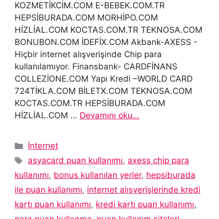
KOZMETİKCİM.COM E-BEBEK.COM.TR
HEPSİBURADA.COM MORHİPO.COM
HİZLİAL.COM KOCTAS.COM.TR TEKNOSA.COM
BONUBON.COM İDEFİX.COM Akbank-AXESS -
Hiçbir internet alışverişinde Chip para
kullanılamıyor. Finansbank- CARDFİNANS
COLLEZİONE.COM Yapı Kredi –WORLD CARD
724TİKLA.COM BİLETX.COM TEKNOSA.COM
KOCTAS.COM.TR HEPSİBURADA.COM
HİZLİAL.COM …
Devamını oku…
Kategoriler
İnternet
Etiketler
asyacard puan kullanımı
,
axess chip para
kullanımı
,
bonus kullanılan yerler
,
hepsiburada
ile puan kullanımı
,
internet alışverişlerinde kredi
kartı puan kullanımı
,
kredi kartı puan kullanımı
,