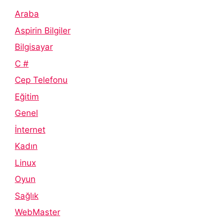
Araba
Aspirin Bilgiler
Bilgisayar
C #
Cep Telefonu
Eğitim
Genel
İnternet
Kadın
Linux
Oyun
Sağlık
WebMaster