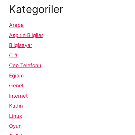
Kategoriler
Araba
Aspirin Bilgiler
Bilgisayar
C #
Cep Telefonu
Eğitim
Genel
İnternet
Kadın
Linux
Oyun