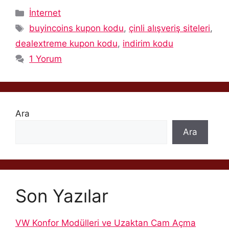
Kategoriler
İnternet
Etiketler
buyincoins kupon kodu
,
çinli alışveriş siteleri
,
dealextreme kupon kodu
,
indirim kodu
1 Yorum
Ara
Ara
Son Yazılar
VW Konfor Modülleri ve Uzaktan Cam Açma