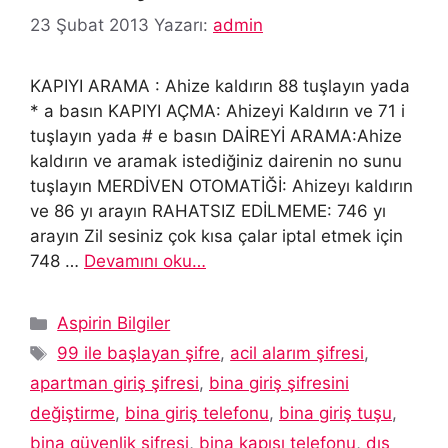
23 Şubat 2013
Yazarı:
admin
KAPIYI ARAMA : Ahize kaldırın 88 tuşlayın yada
* a basın KAPIYI AÇMA: Ahizeyi Kaldırın ve 71 i
tuşlayın yada # e basın DAİREYİ ARAMA:Ahize
kaldırın ve aramak istediğiniz dairenin no sunu
tuşlayın MERDİVEN OTOMATİĞİ: Ahizeyı kaldırın
ve 86 yı arayın RAHATSIZ EDİLMEME: 746 yı
arayın Zil sesiniz çok kısa çalar iptal etmek için
748 …
Devamını oku…
Kategoriler
Aspirin Bilgiler
Etiketler
99 ile başlayan şifre
,
acil alarım şifresi
,
apartman giriş şifresi
,
bina giriş şifresini
değiştirme
,
bina giriş telefonu
,
bina giriş tuşu
,
bina güvenlik şifresi
,
bina kapısı telefonu
,
dış