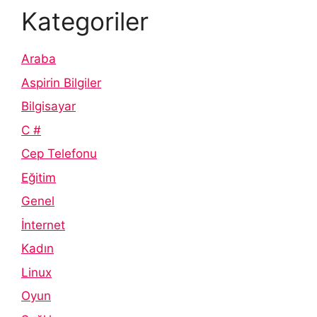
Kategoriler
Araba
Aspirin Bilgiler
Bilgisayar
C #
Cep Telefonu
Eğitim
Genel
İnternet
Kadın
Linux
Oyun