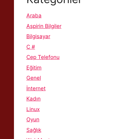
Araba
Aspirin Bilgiler
Bilgisayar
C #
Cep Telefonu
Eğitim
Genel
İnternet
Kadın
Linux
Oyun
Sağlık