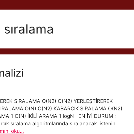
k sıralama
alizi
REK SIRALAMA O(N2) O(N2) YERLEŞTİREREK
KSIRALAMA O(N) O(N2) KABARCIK SIRALAMA O(N2)
MA 1 O(N) İKİLİ ARAMA 1 logN EN İYİ DURUM :
arcık sıralama algoritmlarında sıralanacak listenin
mını oku…