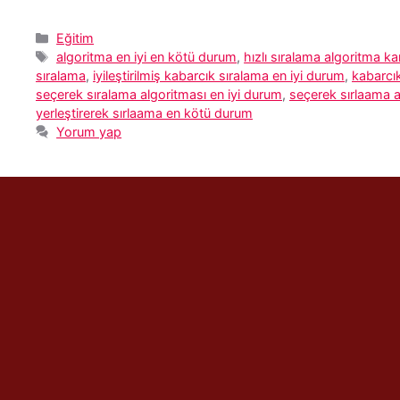
Kategoriler
Eğitim
Etiketler
algoritma en iyi en kötü durum
,
hızlı sıralama algoritma ka
sıralama
,
iyileştirilmiş kabarcık sıralama en iyi durum
,
kabarcık
seçerek sıralama algoritması en iyi durum
,
seçerek sırlaama 
yerleştirerek sırlaama en kötü durum
Yorum yap