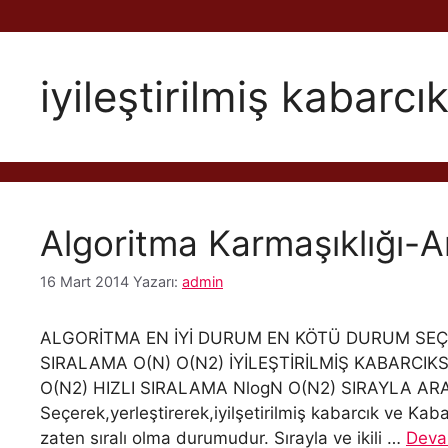
iyileştirilmiş kabarcı
Algoritma Karmaşıklığı-An
16 Mart 2014
Yazarı:
admin
ALGORİTMA EN İYİ DURUM EN KÖTÜ DURUM SEÇE
SIRALAMA O(N) O(N2) İYİLEŞTİRİLMİŞ KABARCI
O(N2) HIZLI SIRALAMA NlogN O(N2) SIRAYLA ARA
Seçerek,yerleştirerek,iyilşetirilmiş kabarcık ve Kab
zaten sıralı olma durumudur. Sırayla ve ikili …
Deva