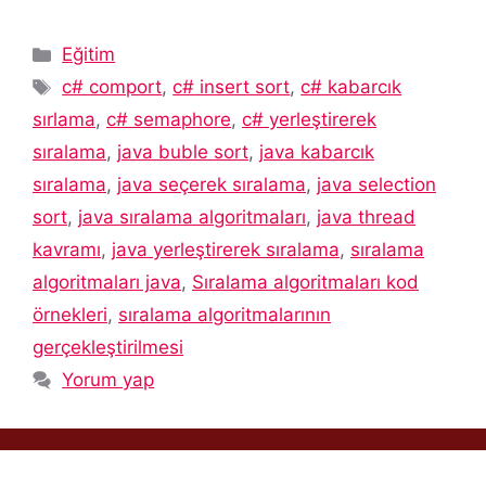
Kategoriler
Eğitim
Etiketler
c# comport
,
c# insert sort
,
c# kabarcık
sırlama
,
c# semaphore
,
c# yerleştirerek
sıralama
,
java buble sort
,
java kabarcık
sıralama
,
java seçerek sıralama
,
java selection
sort
,
java sıralama algoritmaları
,
java thread
kavramı
,
java yerleştirerek sıralama
,
sıralama
algoritmaları java
,
Sıralama algoritmaları kod
örnekleri
,
sıralama algoritmalarının
gerçekleştirilmesi
Yorum yap