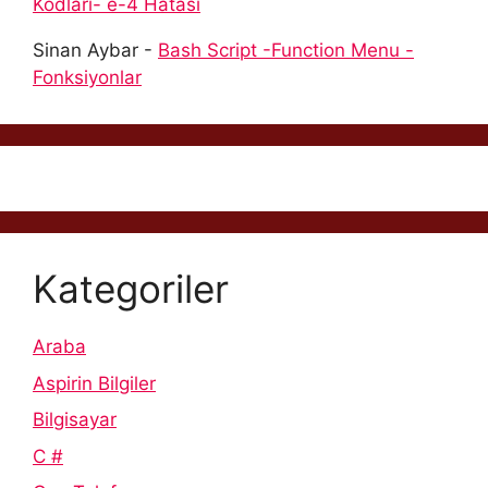
Kodları- e-4 Hatası
Sinan Aybar
-
Bash Script -Function Menu -
Fonksiyonlar
Kategoriler
Araba
Aspirin Bilgiler
Bilgisayar
C #