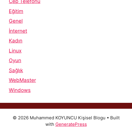
Cep Telefonu
Eğitim
Genel
İnternet
Kadın
Linux
Oyun
Sağlık
WebMaster
Windows
© 2026 Muhammed KOYUNCU Kişisel Blogu
• Built
with
GeneratePress