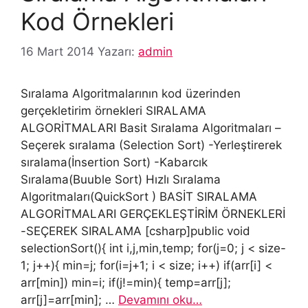
Kod Örnekleri
16 Mart 2014
Yazarı:
admin
Sıralama Algoritmalarının kod üzerinden
gerçekletirim örnekleri SIRALAMA
ALGORİTMALARI Basit Sıralama Algoritmaları –
Seçerek sıralama (Selection Sort) -Yerleştirerek
sıralama(İnsertion Sort) -Kabarcık
Sıralama(Buuble Sort) Hızlı Sıralama
Algoritmaları(QuickSort ) BASİT SIRALAMA
ALGORİTMALARI GERÇEKLEŞTİRİM ÖRNEKLERİ
-SEÇEREK SIRALAMA [csharp]public void
selectionSort(){ int i,j,min,temp; for(j=0; j < size-
1; j++){ min=j; for(i=j+1; i < size; i++) if(arr[i] <
arr[min]) min=i; if(j!=min){ temp=arr[j];
arr[j]=arr[min]; …
Devamını oku…