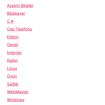
Aspirin Bilgiler
Bilgisayar
C #
Cep Telefonu
Eğitim
Genel
İnternet
Kadın
Linux
Oyun
Sağlık
WebMaster
Windows