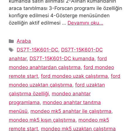
kumanda satın alınması 2-Alınan kumandanın
araca tanıtılması 3-Forscan programı ile özelliğin
konfigre edilmesi 4-Gösterge menüsünden
özelliğin aktif edilmesi …
Devamını oku…
Kategoriler
Araba
Etiketler
DS7T-15K601-DC
,
DS7T-15K601-DC
anahtar
,
DS7T-15K601-DC kumanda
,
ford
mondeo anahtardan çalıştırma
,
ford mondeo
remote start
,
ford mondeo uzak çalıştırma
,
ford
mondeo uzaktan çalıştırma
,
ford uzaktan
çalıştırma özelliği
,
mondeo anahtar
programlama
,
mondeo anahtar tanıtma
menüsü
,
mondeo mk5 anahtar ile çalıştırma
,
mondeo mk5 kışın çalıştırma
,
mondeo mk5
remote start
,
mondeo mk5 uzaktan çalıştırma