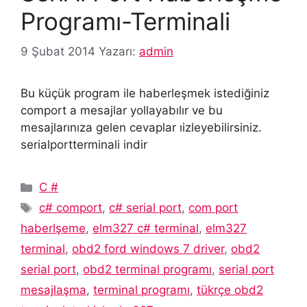
Programı-Terminali
9 Şubat 2014
Yazarı:
admin
Bu küçük program ile haberleşmek istediğiniz
comport a mesajlar yollayabılır ve bu
mesajlarınıza gelen cevaplar ıizleyebilirsiniz.
serialportterminali indir
Kategoriler
C #
Etiketler
c# comport
,
c# serial port
,
com port
haberlşeme
,
elm327 c# terminal
,
elm327
terminal
,
obd2 ford windows 7 driver
,
obd2
serial port
,
obd2 terminal programı
,
serial port
mesajlaşma
,
terminal programı
,
tükrçe obd2