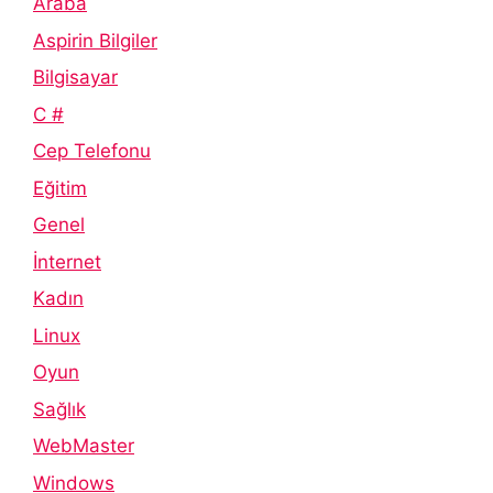
Araba
Aspirin Bilgiler
Bilgisayar
C #
Cep Telefonu
Eğitim
Genel
İnternet
Kadın
Linux
Oyun
Sağlık
WebMaster
Windows