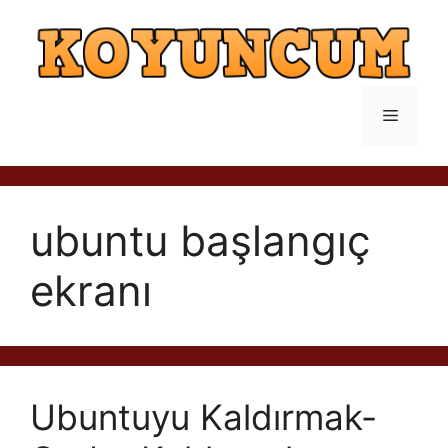
İçeriğe
atla
Menü
ubuntu başlangıç
ekranı
Ubuntuyu Kaldırmak-