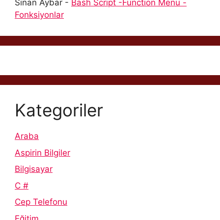
Sinan Aybar
-
Bash Script -Function Menu -
Fonksiyonlar
Kategoriler
Araba
Aspirin Bilgiler
Bilgisayar
C #
Cep Telefonu
Eğitim