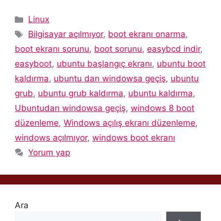
Kategoriler
Linux
Etiketler
Bilgisayar açılmıyor
,
boot ekranı onarma
,
boot ekranı sorunu
,
boot sorunu
,
easybcd indir
,
easyboot
,
ubuntu başlangıç ekranı
,
ubuntu boot
kaldırma
,
ubuntu dan windowsa geçiş
,
ubuntu
grub
,
ubuntu grub kaldırma
,
ubuntu kaldırma
,
Ubuntudan windowsa geçiş
,
windows 8 boot
düzenleme
,
Windows açılış ekranı düzenleme
,
windows açılmıyor
,
windows boot ekranı
Yorum yap
Ara