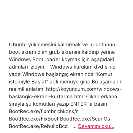
Ubuntu yüklemesini kaldırmak ve ubuntunun
boot ekranı olan grub ekranını kaldırıp yerıne
Windows BootLoader koymak için aşağıdaki
adımları izleyin. Windows kurulum dvd si ile
yada Windows başlangıç ekranında “Komut
istemiyle Başlat” adlı menüye girip Bu aşamanın
resimli anlatımı http://koyuncum.com/windows-
baslangic-ekrani-kurtarma.html Çıkan erkana
sırayla şu komutları yazıp ENTER a basın
BootRec.exe/fixmbr chkdsk/r
BootRec.exe/FixBoot BootRec.exe/ScanOs
BootRec.exe/RebuildBcd …
Devamını oku…