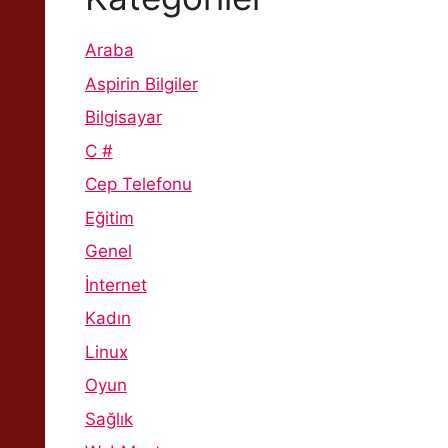
Araba
Aspirin Bilgiler
Bilgisayar
C #
Cep Telefonu
Eğitim
Genel
İnternet
Kadın
Linux
Oyun
Sağlık