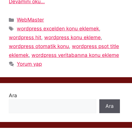
Devamını oku…
Kategoriler
WebMaster
Etiketler
wordpress excelden konu eklemek
,
wordpress hit
,
wordpress konu ekleme
,
wordpress otomatik konu
,
wordpress psot title
eklemek
,
wordpress veritabanına konu ekleme
Yorum yap
Ara
Ara