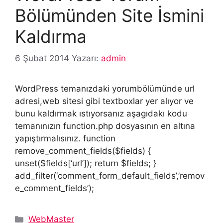
Bölümünden Site İsmini
Kaldırma
6 Şubat 2014
Yazarı:
admin
WordPress temanızdaki yorumbölümünde url
adresi,web sitesi gibi textboxlar yer alıyor ve
bunu kaldırmak ıstıyorsanız aşagıdakı kodu
temanınızın function.php dosyasının en altına
yapıştırmalısınız. function
remove_comment_fields($fields) {
unset($fields[‘url’]); return $fields; }
add_filter(‘comment_form_default_fields’,’remov
e_comment_fields’);
Kategoriler
WebMaster