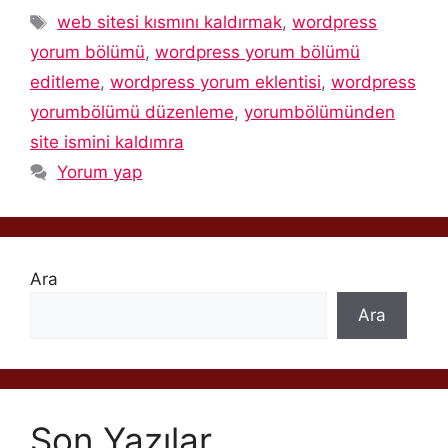
Etiketler
web sitesi kısmını kaldırmak
,
wordpress
yorum bölümü
,
wordpress yorum bölümü
editleme
,
wordpress yorum eklentisi
,
wordpress
yorumbölümü düzenleme
,
yorumbölümünden
site ismini kaldımra
Yorum yap
Ara
Ara
Son Yazılar