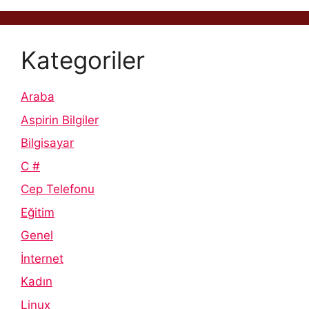
Kategoriler
Araba
Aspirin Bilgiler
Bilgisayar
C #
Cep Telefonu
Eğitim
Genel
İnternet
Kadın
Linux