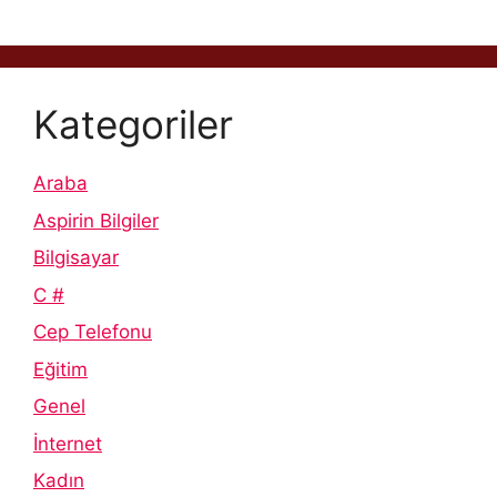
Kategoriler
Araba
Aspirin Bilgiler
Bilgisayar
C #
Cep Telefonu
Eğitim
Genel
İnternet
Kadın