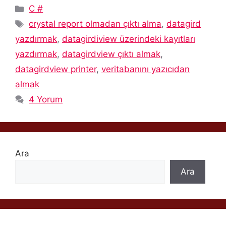
Kategoriler
C #
Etiketler
crystal report olmadan çıktı alma
,
datagird
yazdırmak
,
datagirdiview üzerindeki kayıtları
yazdırmak
,
datagirdview çıktı almak
,
datagirdview printer
,
veritabanını yazıcıdan
almak
4 Yorum
Ara
Ara