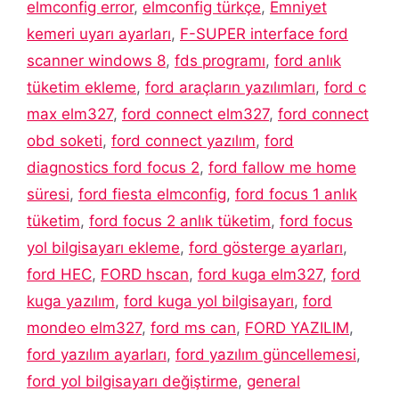
elmconfig error
,
elmconfig türkçe
,
Emniyet
kemeri uyarı ayarları
,
F-SUPER interface ford
scanner windows 8
,
fds programı
,
ford anlık
tüketim ekleme
,
ford araçların yazılımları
,
ford c
max elm327
,
ford connect elm327
,
ford connect
obd soketi
,
ford connect yazılım
,
ford
diagnostics ford focus 2
,
ford fallow me home
süresi
,
ford fiesta elmconfig
,
ford focus 1 anlık
tüketim
,
ford focus 2 anlık tüketim
,
ford focus
yol bilgisayarı ekleme
,
ford gösterge ayarları
,
ford HEC
,
FORD hscan
,
ford kuga elm327
,
ford
kuga yazılım
,
ford kuga yol bilgisayarı
,
ford
mondeo elm327
,
ford ms can
,
FORD YAZILIM
,
ford yazılım ayarları
,
ford yazılım güncellemesi
,
ford yol bilgisayarı değiştirme
,
general