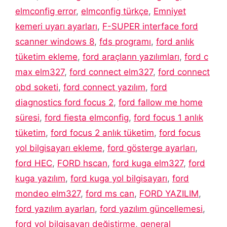
elmconfig error
,
elmconfig türkçe
,
Emniyet
kemeri uyarı ayarları
,
F-SUPER interface ford
scanner windows 8
,
fds programı
,
ford anlık
tüketim ekleme
,
ford araçların yazılımları
,
ford c
max elm327
,
ford connect elm327
,
ford connect
obd soketi
,
ford connect yazılım
,
ford
diagnostics ford focus 2
,
ford fallow me home
süresi
,
ford fiesta elmconfig
,
ford focus 1 anlık
tüketim
,
ford focus 2 anlık tüketim
,
ford focus
yol bilgisayarı ekleme
,
ford gösterge ayarları
,
ford HEC
,
FORD hscan
,
ford kuga elm327
,
ford
kuga yazılım
,
ford kuga yol bilgisayarı
,
ford
mondeo elm327
,
ford ms can
,
FORD YAZILIM
,
ford yazılım ayarları
,
ford yazılım güncellemesi
,
ford yol bilgisayarı değiştirme
,
general