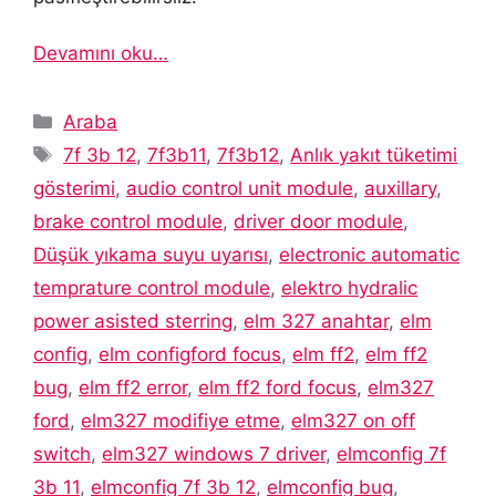
Devamını oku…
Kategoriler
Araba
Etiketler
7f 3b 12
,
7f3b11
,
7f3b12
,
Anlık yakıt tüketimi
gösterimi
,
audio control unit module
,
auxillary
,
brake control module
,
driver door module
,
Düşük yıkama suyu uyarısı
,
electronic automatic
temprature control module
,
elektro hydralic
power asisted sterring
,
elm 327 anahtar
,
elm
config
,
elm configford focus
,
elm ff2
,
elm ff2
bug
,
elm ff2 error
,
elm ff2 ford focus
,
elm327
ford
,
elm327 modifiye etme
,
elm327 on off
switch
,
elm327 windows 7 driver
,
elmconfig 7f
3b 11
,
elmconfig 7f 3b 12
,
elmconfig bug
,