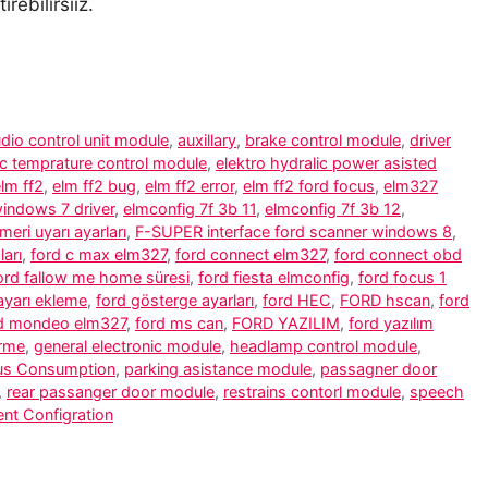
rebilirsiiz.
dio control unit module
,
auxillary
,
brake control module
,
driver
ic temprature control module
,
elektro hydralic power asisted
lm ff2
,
elm ff2 bug
,
elm ff2 error
,
elm ff2 ford focus
,
elm327
indows 7 driver
,
elmconfig 7f 3b 11
,
elmconfig 7f 3b 12
,
eri uyarı ayarları
,
F-SUPER interface ford scanner windows 8
,
ları
,
ford c max elm327
,
ford connect elm327
,
ford connect obd
ord fallow me home süresi
,
ford fiesta elmconfig
,
ford focus 1
sayarı ekleme
,
ford gösterge ayarları
,
ford HEC
,
FORD hscan
,
ford
d mondeo elm327
,
ford ms can
,
FORD YAZILIM
,
ford yazılım
irme
,
general electronic module
,
headlamp control module
,
us Consumption
,
parking asistance module
,
passagner door
,
rear passanger door module
,
restrains contorl module
,
speech
ent Configration