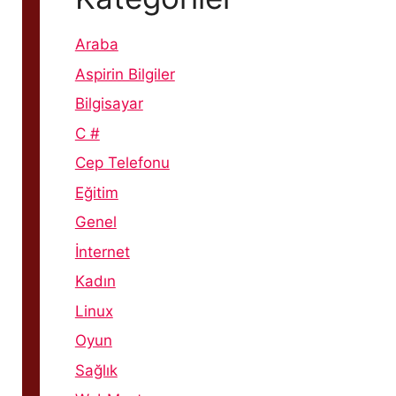
Araba
Aspirin Bilgiler
Bilgisayar
C #
Cep Telefonu
Eğitim
Genel
İnternet
Kadın
Linux
Oyun
Sağlık