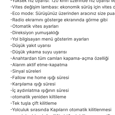
-Yüksek hız uyarısı: 120 kmh üzerinde hız uyarısı ver
-Vites değişim lambası: ekonomik sürüş için vites 
-Eco mode: Sürüşünüz üzerinden aracınız size pua
-Radio ekrarnını gösterge ekranında görme gibi
-Otomatik vites ayarları
-Direksiyon yumuşaklığı
-Yol bilgisayarı menü gösterim ayarları
-Düşük yakıt uyarısı
-Düşük yıkama suyu uyarısı
-Anahtardan tüm camları kapama-açma özelliği
-Alarım aktif etme-kapatma
-Sinyal süreleri
-Fallow me home ışığı süresi
-Karşılama ışığı süresi
-İç aydınlatma ışığının süresi
-otomatik yeniden kiltileme
-Tek tuşla çift kilitleme
-Yolculuk sırasında Kapıların otomatik kilitlenmesi