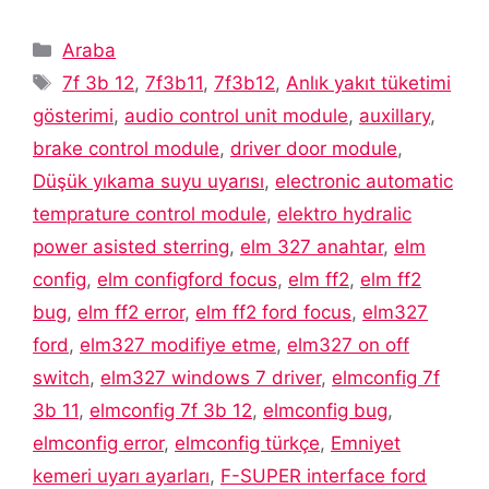
Kategoriler
Araba
Etiketler
7f 3b 12
,
7f3b11
,
7f3b12
,
Anlık yakıt tüketimi
gösterimi
,
audio control unit module
,
auxillary
,
brake control module
,
driver door module
,
Düşük yıkama suyu uyarısı
,
electronic automatic
temprature control module
,
elektro hydralic
power asisted sterring
,
elm 327 anahtar
,
elm
config
,
elm configford focus
,
elm ff2
,
elm ff2
bug
,
elm ff2 error
,
elm ff2 ford focus
,
elm327
ford
,
elm327 modifiye etme
,
elm327 on off
switch
,
elm327 windows 7 driver
,
elmconfig 7f
3b 11
,
elmconfig 7f 3b 12
,
elmconfig bug
,
elmconfig error
,
elmconfig türkçe
,
Emniyet
kemeri uyarı ayarları
,
F-SUPER interface ford