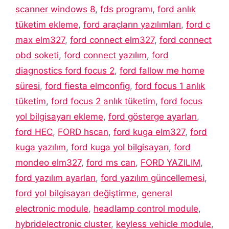
scanner windows 8
,
fds programı
,
ford anlık
tüketim ekleme
,
ford araçların yazılımları
,
ford c
max elm327
,
ford connect elm327
,
ford connect
obd soketi
,
ford connect yazılım
,
ford
diagnostics ford focus 2
,
ford fallow me home
süresi
,
ford fiesta elmconfig
,
ford focus 1 anlık
tüketim
,
ford focus 2 anlık tüketim
,
ford focus
yol bilgisayarı ekleme
,
ford gösterge ayarları
,
ford HEC
,
FORD hscan
,
ford kuga elm327
,
ford
kuga yazılım
,
ford kuga yol bilgisayarı
,
ford
mondeo elm327
,
ford ms can
,
FORD YAZILIM
,
ford yazılım ayarları
,
ford yazılım güncellemesi
,
ford yol bilgisayarı değiştirme
,
general
electronic module
,
headlamp control module
,
hybridelectronic cluster
,
keyless vehicle module
,