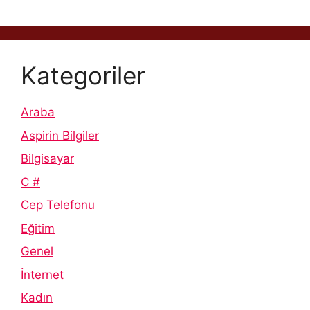
Kategoriler
Araba
Aspirin Bilgiler
Bilgisayar
C #
Cep Telefonu
Eğitim
Genel
İnternet
Kadın