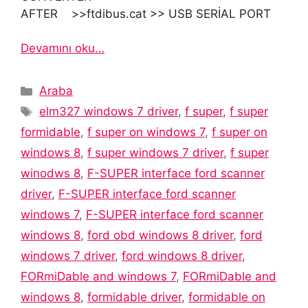
AFTER >>ftdibus.cat >> USB SERİAL PORT
Devamını oku…
Kategoriler
Araba
Etiketler
elm327 windows 7 driver
,
f super
,
f super
formidable
,
f super on windows 7
,
f super on
windows 8
,
f super windows 7 driver
,
f super
winodws 8
,
F-SUPER interface ford scanner
driver
,
F-SUPER interface ford scanner
windows 7
,
F-SUPER interface ford scanner
windows 8
,
ford obd windows 8 driver
,
ford
windows 7 driver
,
ford windows 8 driver
,
FORmiDable and windows 7
,
FORmiDable and
windows 8
,
formidable driver
,
formidable on