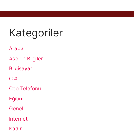
Kategoriler
Araba
Aspirin Bilgiler
Bilgisayar
C #
Cep Telefonu
Eğitim
Genel
İnternet
Kadın