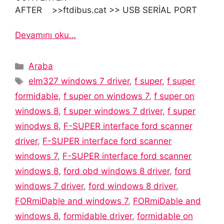
AFTER >>ftdibus.cat >> USB SERİAL PORT
Devamını oku…
Kategoriler
Araba
Etiketler
elm327 windows 7 driver
,
f super
,
f super
formidable
,
f super on windows 7
,
f super on
windows 8
,
f super windows 7 driver
,
f super
winodws 8
,
F-SUPER interface ford scanner
driver
,
F-SUPER interface ford scanner
windows 7
,
F-SUPER interface ford scanner
windows 8
,
ford obd windows 8 driver
,
ford
windows 7 driver
,
ford windows 8 driver
,
FORmiDable and windows 7
,
FORmiDable and
windows 8
,
formidable driver
,
formidable on