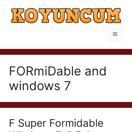
İçeriğe
atla
Menü
FORmiDable and
windows 7
F Super Formidable