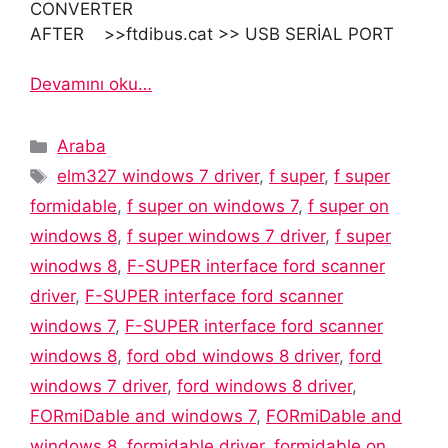
CONVERTER
AFTER >>ftdibus.cat >> USB SERİAL PORT
Devamını oku…
Kategoriler
Araba
Etiketler
elm327 windows 7 driver
,
f super
,
f super
formidable
,
f super on windows 7
,
f super on
windows 8
,
f super windows 7 driver
,
f super
winodws 8
,
F-SUPER interface ford scanner
driver
,
F-SUPER interface ford scanner
windows 7
,
F-SUPER interface ford scanner
windows 8
,
ford obd windows 8 driver
,
ford
windows 7 driver
,
ford windows 8 driver
,
FORmiDable and windows 7
,
FORmiDable and
windows 8
,
formidable driver
,
formidable on