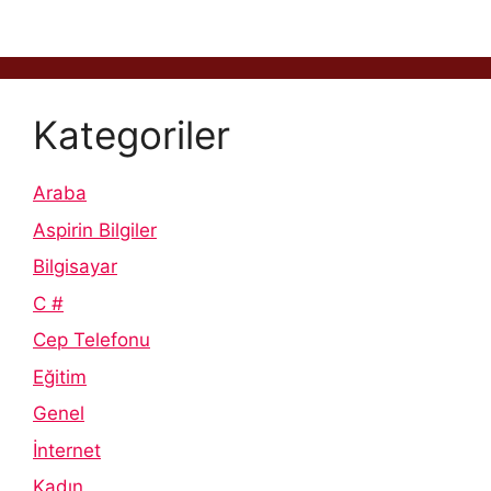
Kategoriler
Araba
Aspirin Bilgiler
Bilgisayar
C #
Cep Telefonu
Eğitim
Genel
İnternet
Kadın