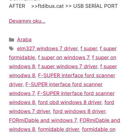
AFTER >>ftdibus.cat >> USB SERİAL PORT
Devamını oku…
Kategoriler
Araba
Etiketler
elm327 windows 7 driver
,
f super
,
f super
formidable
,
f super on windows 7
,
f super on
windows 8
,
f super windows 7 driver
,
f super
winodws 8
,
F-SUPER interface ford scanner
driver
,
F-SUPER interface ford scanner
windows 7
,
F-SUPER interface ford scanner
windows 8
,
ford obd windows 8 driver
,
ford
windows 7 driver
,
ford windows 8 driver
,
FORmiDable and windows 7
,
FORmiDable and
windows 8
,
formidable driver
,
formidable on