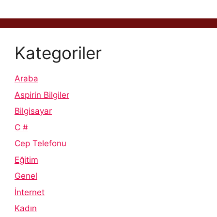
Kategoriler
Araba
Aspirin Bilgiler
Bilgisayar
C #
Cep Telefonu
Eğitim
Genel
İnternet
Kadın