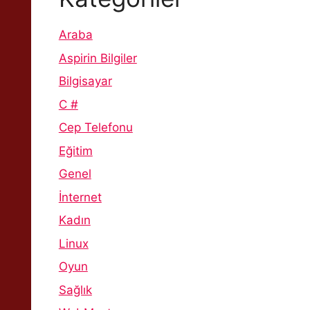
Araba
Aspirin Bilgiler
Bilgisayar
C #
Cep Telefonu
Eğitim
Genel
İnternet
Kadın
Linux
Oyun
Sağlık