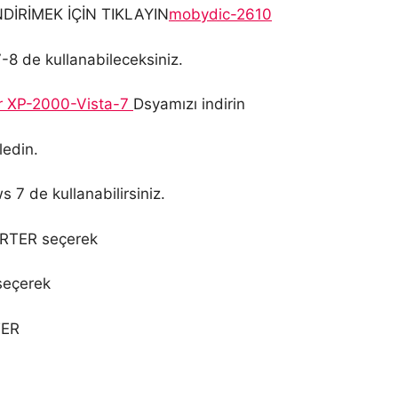
İNDİRİMEK İÇİN TIKLAYIN
mobydic-2610
-8 de kullanabileceksiniz.
r XP-2000-Vista-7
Dsyamızı indirin
ledin.
s 7 de kullanabilirsiniz.
ERTER seçerek
seçerek
TER