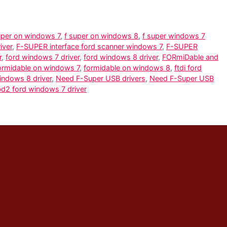
uper on windows 7
,
f super on windows 8
,
f super windows 7
iver
,
F-SUPER interface ford scanner windows 7
,
F-SUPER
r
,
ford windows 7 driver
,
ford windows 8 driver
,
FORmiDable and
ormidable on windows 7
,
formidable on windows 8
,
ftdi ford
ndows 8 driver
,
Need F-Super USB drivers
,
Need F-Super USB
d2 ford windows 7 driver