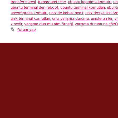
transfer süresi
,
turnaround time
,
ubuntu kapatma komutu
,
ub
ubuntu terminal den reboot
,
ubuntu terminal komutları
,
ubuntu
uncompress komutu
,
unix de kabuk nedir
,
unix dosya izin örn
unix terminal komutları
,
unix yarışma durumu
,
unixte izinler
,
v
x nedir
,
yarışma durumu atm örneği
,
yarışma durumuna çözü
Yorum yap