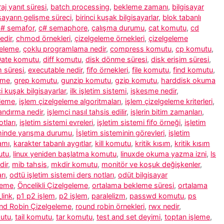
aj yanıt süresi
,
batch processing
,
bekleme zamanı
,
bilgisayar
isayarın gelişme süreci
,
birinci kuşak bilgisayarlar
,
blok tabanlı
c# semafor
,
c# semaphore
,
çalışma durumu
,
cat komutu
,
cd
edir
,
chmod örnekleri
,
çizelgeleme örnekleri
,
çizelgeleme
geleme
,
çoklu programlama nedir
,
compress komutu
,
cp komutu
,
ate komutu
,
diff komutu
,
disk dönme süresi
,
disk erişim süresi
,
m süresi
,
executable nedir
,
fifo örnekleri
,
file komutu
,
find komutu
,
eme
,
grep komutu
,
gunzip komutu
,
gzip komutu
,
harddisk okuma
ci kuşak bilgisayarlar
,
ilk işletim sistemi
,
işkesme nedir
,
eleme
,
işlem çizelgeleme algoritmaları
,
işlem çizelgeleme kriterleri
,
andırma nedir
,
işlemci nasıl tahsis edilir
,
işlerin bitim zamanları
,
tları
,
işletim sistemi evreleri
,
işletim sistemi fifo örneği
,
işletim
eminde yarışma durumu
,
İşletim sisteminin görevleri
,
işletim
amı
,
karakter tabanlı aygıtlar
,
kill komutu
,
kritik kısım
,
kritik kısım
utu
,
linux yeniden başlatma komutu
,
linuxde okuma yazma izni
,
ls
dir
,
mib tahsis
,
mkdir komutu
,
monitör ve koşuk değişkenler
,
rı
,
odtü işletim sistemi ders notları
,
odüt bilgisayar
leme
,
Öncelikli Çizelgeleme
,
ortalama bekleme süresi
,
ortalama
link
,
p1 p2 işlem
,
p2 işlem
,
paralelizm
,
passwd komutu
,
ps
nd Robin Çizelgeleme
,
round robin örnekleri
,
rwx nedir
,
utu
,
tail komutu
,
tar komutu
,
test and set deyimi
,
toptan işleme
,