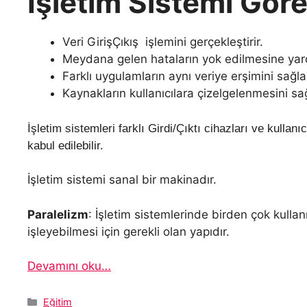
İşletim Sistemi Göre
Veri GirişÇıkış işlemini gerçekleştirir.
Meydana gelen hataların yok edilmesine yard
Farklı uygulamların aynı veriye erşimini sağla
Kaynakların kullanıcılara çizelgelenmesini sağ
İşletim sistemleri farklı Girdi/Çıktı cihazları ve kullan
kabul edilebilir.
İşletim sistemi sanal bir makinadır.
Paralelizm
: İşletim sistemlerinde birden çok kullan
işleyebilmesi için gerekli olan yapıdır.
Devamını oku…
Kategoriler
Eğitim