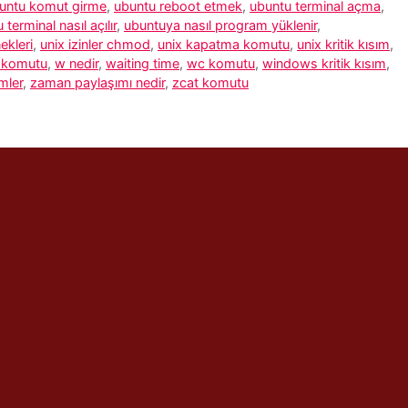
untu komut girme
,
ubuntu reboot etmek
,
ubuntu terminal açma
,
 terminal nasıl açılır
,
ubuntuya nasıl program yüklenir
,
ekleri
,
unix izinler chmod
,
unix kapatma komutu
,
unix kritik kısım
,
i komutu
,
w nedir
,
waiting time
,
wc komutu
,
windows kritik kısım
,
mler
,
zaman paylaşımı nedir
,
zcat komutu