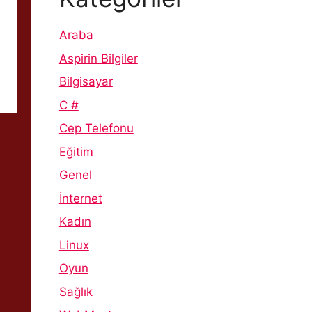
Araba
Aspirin Bilgiler
Bilgisayar
C #
Cep Telefonu
Eğitim
Genel
İnternet
Kadın
Linux
Oyun
Sağlık