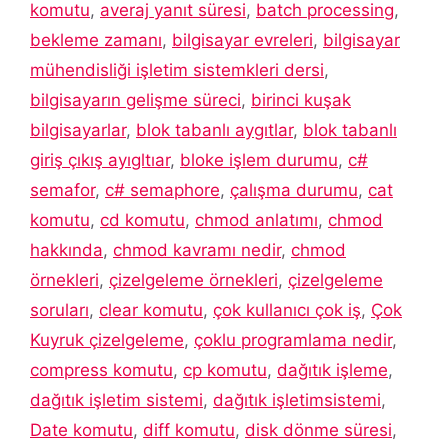
komutu
,
averaj yanıt süresi
,
batch processing
,
bekleme zamanı
,
bilgisayar evreleri
,
bilgisayar
mühendisliği işletim sistemkleri dersi
,
bilgisayarın gelişme süreci
,
birinci kuşak
bilgisayarlar
,
blok tabanlı aygıtlar
,
blok tabanlı
giriş çıkış ayıgltıar
,
bloke işlem durumu
,
c#
semafor
,
c# semaphore
,
çalışma durumu
,
cat
komutu
,
cd komutu
,
chmod anlatımı
,
chmod
hakkında
,
chmod kavramı nedir
,
chmod
örnekleri
,
çizelgeleme örnekleri
,
çizelgeleme
soruları
,
clear komutu
,
çok kullanıcı çok iş
,
Çok
Kuyruk çizelgeleme
,
çoklu programlama nedir
,
compress komutu
,
cp komutu
,
dağıtık işleme
,
dağıtık işletim sistemi
,
dağıtık işletimsistemi
,
Date komutu
,
diff komutu
,
disk dönme süresi
,