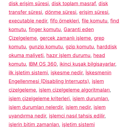
disk erişim süresi
,
disk toplam masraf
,
disk
transfer süresi
,
dönme süresi
,
erişim süresi
,
executable nedir
,
fifo örnekleri
,
file komutu
,
find
komutu
,
finger komutu
,
Garanti eden
Çizelgeleme
,
gerçek zamanlı işleme
,
grep
komutu
,
gunzip komutu
,
gzip komutu
,
harddisk
okuma maliyeti
,
hazır işlem durumu
,
head
komutu
,
IBM OS 360
,
ikinci kuşak bilgisayarlar
,
ilk işletim sistemi
,
işkesme nedir
,
İşkesmenin
Engellenmesi (Disabling Interrupts)
,
işlem
çizelgeleme
,
işlem çizelgeleme algoritmaları
,
işlem çizelgeleme kriterleri
,
işlem durumları
,
işlem durumları nelerdir
,
işlem nedir
,
işlem
uyandırma nedir
,
işlemci nasıl tahsis edilir
,
işlerin bitim zamanları
,
işletim sistemi