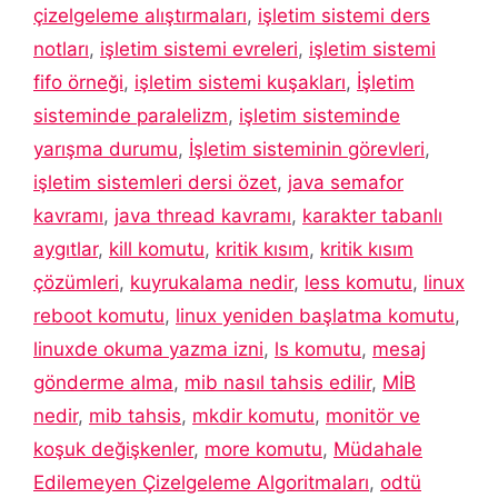
çizelgeleme alıştırmaları
,
işletim sistemi ders
notları
,
işletim sistemi evreleri
,
işletim sistemi
fifo örneği
,
işletim sistemi kuşakları
,
İşletim
sisteminde paralelizm
,
işletim sisteminde
yarışma durumu
,
İşletim sisteminin görevleri
,
işletim sistemleri dersi özet
,
java semafor
kavramı
,
java thread kavramı
,
karakter tabanlı
aygıtlar
,
kill komutu
,
kritik kısım
,
kritik kısım
çözümleri
,
kuyrukalama nedir
,
less komutu
,
linux
reboot komutu
,
linux yeniden başlatma komutu
,
linuxde okuma yazma izni
,
ls komutu
,
mesaj
gönderme alma
,
mib nasıl tahsis edilir
,
MİB
nedir
,
mib tahsis
,
mkdir komutu
,
monitör ve
koşuk değişkenler
,
more komutu
,
Müdahale
Edilemeyen Çizelgeleme Algoritmaları
,
odtü