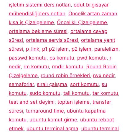
işletim sistemi ders notları
,
odüt bilgisayar
mühendisliğiders notları
,
Öncelik artan zaman
kısa iş Çizelgeleme
,
Öncelikli Çizelgeleme
,
ortalama bekleme süresi
,
ortalama cevap
süresi
,
ortalama servis süresi
,
ortalama yanıt
süresi
,
p_link
,
p1 p2 işlem
,
p2 işlem
,
paralelizm
,
passwd komutu
,
ps komutu
,
pwd komutu
,
r
nedir
,
rm komutu
,
rmdir komutu
,
Round Robin
Çizelgeleme
,
round robin örnekleri
,
rwx nedir
,
semaforlar
,
sıralı çalışma
,
sort komutu
,
su
komutu
,
sudo komutu
,
tail komutu
,
tar komutu
,
test and set deyimi
,
toptan işleme
,
transfer
süresi
,
turnaround time
,
ubuntu kapatma
komutu
,
ubuntu komut girme
,
ubuntu reboot
etmek
,
ubuntu terminal açma
,
ubuntu terminal