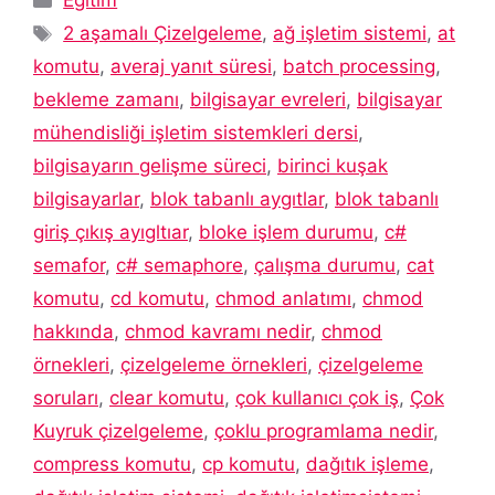
Eğitim
Etiketler
2 aşamalı Çizelgeleme
,
ağ işletim sistemi
,
at
komutu
,
averaj yanıt süresi
,
batch processing
,
bekleme zamanı
,
bilgisayar evreleri
,
bilgisayar
mühendisliği işletim sistemkleri dersi
,
bilgisayarın gelişme süreci
,
birinci kuşak
bilgisayarlar
,
blok tabanlı aygıtlar
,
blok tabanlı
giriş çıkış ayıgltıar
,
bloke işlem durumu
,
c#
semafor
,
c# semaphore
,
çalışma durumu
,
cat
komutu
,
cd komutu
,
chmod anlatımı
,
chmod
hakkında
,
chmod kavramı nedir
,
chmod
örnekleri
,
çizelgeleme örnekleri
,
çizelgeleme
soruları
,
clear komutu
,
çok kullanıcı çok iş
,
Çok
Kuyruk çizelgeleme
,
çoklu programlama nedir
,
compress komutu
,
cp komutu
,
dağıtık işleme
,