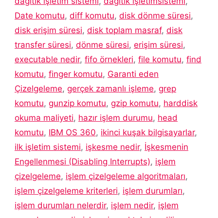
dağıtık işletim sistemi
,
dağıtık işletimsistemi
,
Date komutu
,
diff komutu
,
disk dönme süresi
,
disk erişim süresi
,
disk toplam masraf
,
disk
transfer süresi
,
dönme süresi
,
erişim süresi
,
executable nedir
,
fifo örnekleri
,
file komutu
,
find
komutu
,
finger komutu
,
Garanti eden
Çizelgeleme
,
gerçek zamanlı işleme
,
grep
komutu
,
gunzip komutu
,
gzip komutu
,
harddisk
okuma maliyeti
,
hazır işlem durumu
,
head
komutu
,
IBM OS 360
,
ikinci kuşak bilgisayarlar
,
ilk işletim sistemi
,
işkesme nedir
,
İşkesmenin
Engellenmesi (Disabling Interrupts)
,
işlem
çizelgeleme
,
işlem çizelgeleme algoritmaları
,
işlem çizelgeleme kriterleri
,
işlem durumları
,
işlem durumları nelerdir
,
işlem nedir
,
işlem