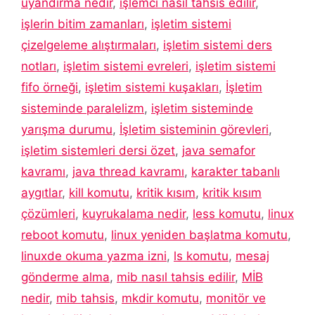
uyandırma nedir
,
işlemci nasıl tahsis edilir
,
işlerin bitim zamanları
,
işletim sistemi
çizelgeleme alıştırmaları
,
işletim sistemi ders
notları
,
işletim sistemi evreleri
,
işletim sistemi
fifo örneği
,
işletim sistemi kuşakları
,
İşletim
sisteminde paralelizm
,
işletim sisteminde
yarışma durumu
,
İşletim sisteminin görevleri
,
işletim sistemleri dersi özet
,
java semafor
kavramı
,
java thread kavramı
,
karakter tabanlı
aygıtlar
,
kill komutu
,
kritik kısım
,
kritik kısım
çözümleri
,
kuyrukalama nedir
,
less komutu
,
linux
reboot komutu
,
linux yeniden başlatma komutu
,
linuxde okuma yazma izni
,
ls komutu
,
mesaj
gönderme alma
,
mib nasıl tahsis edilir
,
MİB
nedir
,
mib tahsis
,
mkdir komutu
,
monitör ve