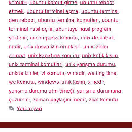
komutu
,
ubuntu komut girme
,
ubuntu reboot
etmek
,
ubuntu terminal açma
,
ubuntu terminal
den reboot
,
ubuntu terminal komutları
,
ubuntu
terminal nasıl açılır
,
ubuntuya nasıl program
yüklenir
,
uncompress komutu
,
unix de kabuk
nedir
,
unix dosya izin örnekleri
,
unix izinler
chmod
,
unix kapatma komutu
,
unix kritik kısım
,
unix terminal komutları
,
unix yarışma durumu
,
unixte izinler
,
vi komutu
,
w nedir
,
waiting time
,
wc komutu
,
windows kritik kısım
,
x nedir
,
yarışma durumu atm örneği
,
yarışma durumuna
çözümler
,
zaman paylaşımı nedir
,
zcat komutu
Yorum yap