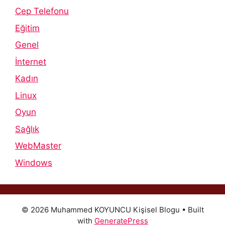
Cep Telefonu
Eğitim
Genel
İnternet
Kadın
Linux
Oyun
Sağlık
WebMaster
Windows
© 2026 Muhammed KOYUNCU Kişisel Blogu
• Built
with
GeneratePress