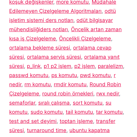
koşuk değişkenler
,
more komutu
,
Müdahale
Edilemeyen Çizelgeleme Algoritmaları
,
odtü
işletim sistemi ders notları
,
odüt bilgisayar
mühendisliğiders notları
,
Öncelik artan zaman
kısa iş Çizelgeleme
,
Öncelikli Çizelgeleme
,
ortalama bekleme süresi
,
ortalama cevap
süresi
,
ortalama servis süresi
,
ortalama yanıt
süresi
,
p_link
,
p1 p2 işlem
,
p2 işlem
,
paralelizm
,
passwd komutu
,
ps komutu
,
pwd komutu
,
r
nedir
,
rm komutu
,
rmdir komutu
,
Round Robin
Çizelgeleme
,
round robin örnekleri
,
rwx nedir
,
semaforlar
,
sıralı çalışma
,
sort komutu
,
su
komutu
,
sudo komutu
,
tail komutu
,
tar komutu
,
test and set deyimi
,
toptan işleme
,
transfer
süresi
,
turnaround time
,
ubuntu kapatma