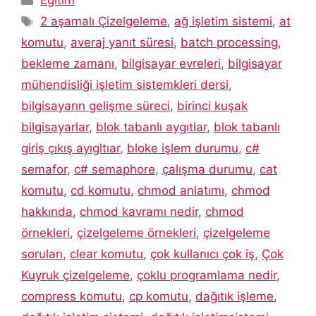
Eğitim
Etiketler
2 aşamalı Çizelgeleme
,
ağ işletim sistemi
,
at
komutu
,
averaj yanıt süresi
,
batch processing
,
bekleme zamanı
,
bilgisayar evreleri
,
bilgisayar
mühendisliği işletim sistemkleri dersi
,
bilgisayarın gelişme süreci
,
birinci kuşak
bilgisayarlar
,
blok tabanlı aygıtlar
,
blok tabanlı
giriş çıkış ayıgltıar
,
bloke işlem durumu
,
c#
semafor
,
c# semaphore
,
çalışma durumu
,
cat
komutu
,
cd komutu
,
chmod anlatımı
,
chmod
hakkında
,
chmod kavramı nedir
,
chmod
örnekleri
,
çizelgeleme örnekleri
,
çizelgeleme
soruları
,
clear komutu
,
çok kullanıcı çok iş
,
Çok
Kuyruk çizelgeleme
,
çoklu programlama nedir
,
compress komutu
,
cp komutu
,
dağıtık işleme
,