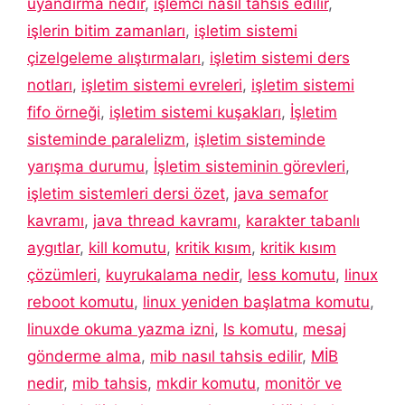
uyandırma nedir
,
işlemci nasıl tahsis edilir
,
işlerin bitim zamanları
,
işletim sistemi
çizelgeleme alıştırmaları
,
işletim sistemi ders
notları
,
işletim sistemi evreleri
,
işletim sistemi
fifo örneği
,
işletim sistemi kuşakları
,
İşletim
sisteminde paralelizm
,
işletim sisteminde
yarışma durumu
,
İşletim sisteminin görevleri
,
işletim sistemleri dersi özet
,
java semafor
kavramı
,
java thread kavramı
,
karakter tabanlı
aygıtlar
,
kill komutu
,
kritik kısım
,
kritik kısım
çözümleri
,
kuyrukalama nedir
,
less komutu
,
linux
reboot komutu
,
linux yeniden başlatma komutu
,
linuxde okuma yazma izni
,
ls komutu
,
mesaj
gönderme alma
,
mib nasıl tahsis edilir
,
MİB
nedir
,
mib tahsis
,
mkdir komutu
,
monitör ve