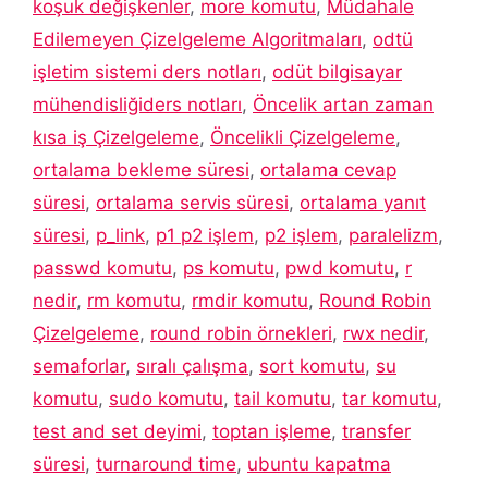
koşuk değişkenler
,
more komutu
,
Müdahale
Edilemeyen Çizelgeleme Algoritmaları
,
odtü
işletim sistemi ders notları
,
odüt bilgisayar
mühendisliğiders notları
,
Öncelik artan zaman
kısa iş Çizelgeleme
,
Öncelikli Çizelgeleme
,
ortalama bekleme süresi
,
ortalama cevap
süresi
,
ortalama servis süresi
,
ortalama yanıt
süresi
,
p_link
,
p1 p2 işlem
,
p2 işlem
,
paralelizm
,
passwd komutu
,
ps komutu
,
pwd komutu
,
r
nedir
,
rm komutu
,
rmdir komutu
,
Round Robin
Çizelgeleme
,
round robin örnekleri
,
rwx nedir
,
semaforlar
,
sıralı çalışma
,
sort komutu
,
su
komutu
,
sudo komutu
,
tail komutu
,
tar komutu
,
test and set deyimi
,
toptan işleme
,
transfer
süresi
,
turnaround time
,
ubuntu kapatma