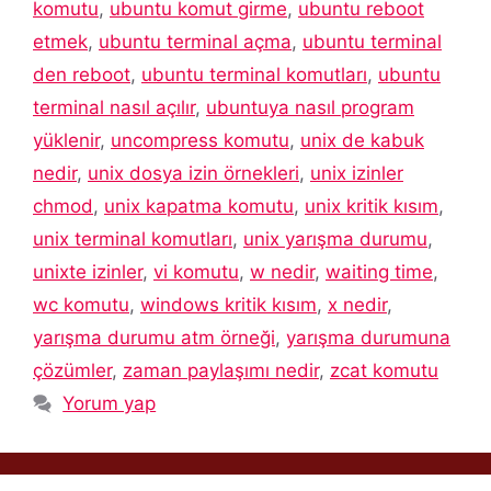
komutu
,
ubuntu komut girme
,
ubuntu reboot
etmek
,
ubuntu terminal açma
,
ubuntu terminal
den reboot
,
ubuntu terminal komutları
,
ubuntu
terminal nasıl açılır
,
ubuntuya nasıl program
yüklenir
,
uncompress komutu
,
unix de kabuk
nedir
,
unix dosya izin örnekleri
,
unix izinler
chmod
,
unix kapatma komutu
,
unix kritik kısım
,
unix terminal komutları
,
unix yarışma durumu
,
unixte izinler
,
vi komutu
,
w nedir
,
waiting time
,
wc komutu
,
windows kritik kısım
,
x nedir
,
yarışma durumu atm örneği
,
yarışma durumuna
çözümler
,
zaman paylaşımı nedir
,
zcat komutu
Yorum yap