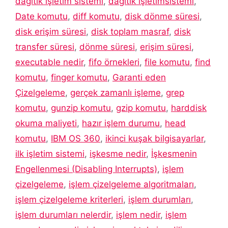
dağıtık işletim sistemi
,
dağıtık işletimsistemi
,
Date komutu
,
diff komutu
,
disk dönme süresi
,
disk erişim süresi
,
disk toplam masraf
,
disk
transfer süresi
,
dönme süresi
,
erişim süresi
,
executable nedir
,
fifo örnekleri
,
file komutu
,
find
komutu
,
finger komutu
,
Garanti eden
Çizelgeleme
,
gerçek zamanlı işleme
,
grep
komutu
,
gunzip komutu
,
gzip komutu
,
harddisk
okuma maliyeti
,
hazır işlem durumu
,
head
komutu
,
IBM OS 360
,
ikinci kuşak bilgisayarlar
,
ilk işletim sistemi
,
işkesme nedir
,
İşkesmenin
Engellenmesi (Disabling Interrupts)
,
işlem
çizelgeleme
,
işlem çizelgeleme algoritmaları
,
işlem çizelgeleme kriterleri
,
işlem durumları
,
işlem durumları nelerdir
,
işlem nedir
,
işlem