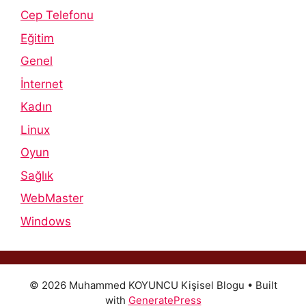
Cep Telefonu
Eğitim
Genel
İnternet
Kadın
Linux
Oyun
Sağlık
WebMaster
Windows
© 2026 Muhammed KOYUNCU Kişisel Blogu
• Built
with
GeneratePress