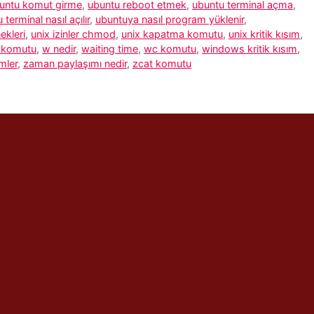
untu komut girme
,
ubuntu reboot etmek
,
ubuntu terminal açma
,
 terminal nasıl açılır
,
ubuntuya nasıl program yüklenir
,
ekleri
,
unix izinler chmod
,
unix kapatma komutu
,
unix kritik kısım
,
i komutu
,
w nedir
,
waiting time
,
wc komutu
,
windows kritik kısım
,
mler
,
zaman paylaşımı nedir
,
zcat komutu