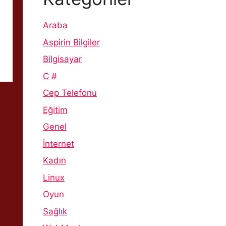
Araba
Aspirin Bilgiler
Bilgisayar
C #
Cep Telefonu
Eğitim
Genel
İnternet
Kadın
Linux
Oyun
Sağlık