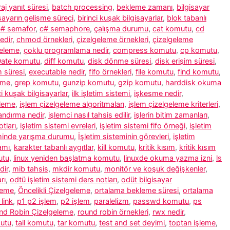
aj yanıt süresi
,
batch processing
,
bekleme zamanı
,
bilgisayar
isayarın gelişme süreci
,
birinci kuşak bilgisayarlar
,
blok tabanlı
c# semafor
,
c# semaphore
,
çalışma durumu
,
cat komutu
,
cd
edir
,
chmod örnekleri
,
çizelgeleme örnekleri
,
çizelgeleme
geleme
,
çoklu programlama nedir
,
compress komutu
,
cp komutu
,
ate komutu
,
diff komutu
,
disk dönme süresi
,
disk erişim süresi
,
m süresi
,
executable nedir
,
fifo örnekleri
,
file komutu
,
find komutu
,
eme
,
grep komutu
,
gunzip komutu
,
gzip komutu
,
harddisk okuma
ci kuşak bilgisayarlar
,
ilk işletim sistemi
,
işkesme nedir
,
eleme
,
işlem çizelgeleme algoritmaları
,
işlem çizelgeleme kriterleri
,
andırma nedir
,
işlemci nasıl tahsis edilir
,
işlerin bitim zamanları
,
tları
,
işletim sistemi evreleri
,
işletim sistemi fifo örneği
,
işletim
eminde yarışma durumu
,
İşletim sisteminin görevleri
,
işletim
amı
,
karakter tabanlı aygıtlar
,
kill komutu
,
kritik kısım
,
kritik kısım
utu
,
linux yeniden başlatma komutu
,
linuxde okuma yazma izni
,
ls
dir
,
mib tahsis
,
mkdir komutu
,
monitör ve koşuk değişkenler
,
rı
,
odtü işletim sistemi ders notları
,
odüt bilgisayar
leme
,
Öncelikli Çizelgeleme
,
ortalama bekleme süresi
,
ortalama
link
,
p1 p2 işlem
,
p2 işlem
,
paralelizm
,
passwd komutu
,
ps
nd Robin Çizelgeleme
,
round robin örnekleri
,
rwx nedir
,
utu
,
tail komutu
,
tar komutu
,
test and set deyimi
,
toptan işleme
,