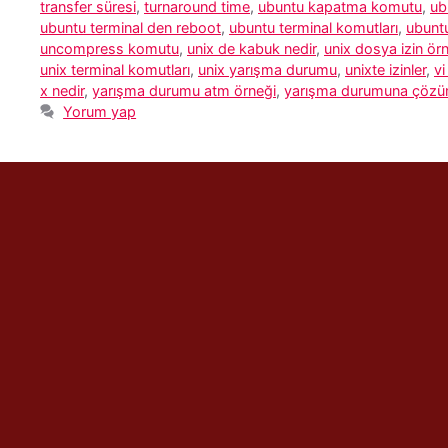
transfer süresi
,
turnaround time
,
ubuntu kapatma komutu
,
ub
ubuntu terminal den reboot
,
ubuntu terminal komutları
,
ubuntu
uncompress komutu
,
unix de kabuk nedir
,
unix dosya izin örn
unix terminal komutları
,
unix yarışma durumu
,
unixte izinler
,
v
x nedir
,
yarışma durumu atm örneği
,
yarışma durumuna çözü
Yorum yap