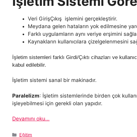
İşletim Sistemi Göre
Veri GirişÇıkış işlemini gerçekleştirir.
Meydana gelen hataların yok edilmesine yard
Farklı uygulamların aynı veriye erşimini sağla
Kaynakların kullanıcılara çizelgelenmesini sağ
İşletim sistemleri farklı Girdi/Çıktı cihazları ve kullan
kabul edilebilir.
İşletim sistemi sanal bir makinadır.
Paralelizm
: İşletim sistemlerinde birden çok kullan
işleyebilmesi için gerekli olan yapıdır.
Devamını oku…
Kategoriler
Eğitim